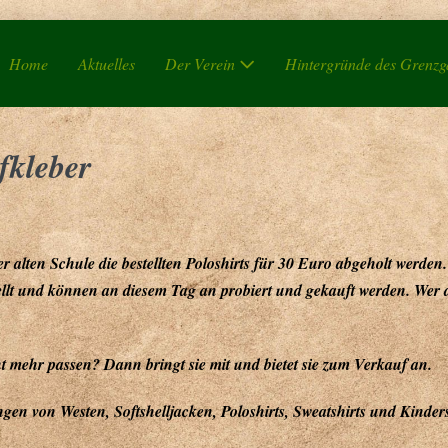
Home
Aktuelles
Der Verein
Hintergründe des Grenz
fkleber
r alten Schule die bestellten Poloshirts für 30 Euro abgeholt werd
tellt und können an diesem Tag an probiert und gekauft werden. Wer 
ht mehr passen? Dann bringt sie mit und bietet sie zum Verkauf an.
gen von Westen, Softshelljacken, Poloshirts, Sweatshirts und Kinders