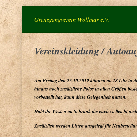
Zum
Inhalt
Grenzgangverein Wollmar e.V.
springen
Vereinskleidung / Autoau
Am Freitag den 25.10.2019 können ab 18 Uhr in de
hinaus noch zusätzliche Polos in allen Größen bes
vorbestellt hat, kann diese Gelegenheit nutzen.
Habt ihr Westen im Schrank die euch vielleicht nic
Zusätzlich werden Listen ausgelegt für Neubestellun